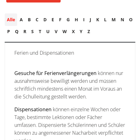
Alle
A
B
C
D
E
F
G
H
I
J
K
L
M
N
O
P
Q
R
S
T
U
V
W
X
Y
Z
Ferien und Dispensationen
Gesuche für Ferienverlängerungen
können nur
ausnahmsweise bewilligt werden und müssen
schriftlich mindestens einen Monat im Voraus an
die Schulleitung gestellt werden.
Dispensationen
können einzelne Wochen oder
Tage, bestimmte Lektionen oder Fächer
umfassen. Dispensierte Schülerinnen und Schüler
können zu angemessener Nacharbeit verpflichtet