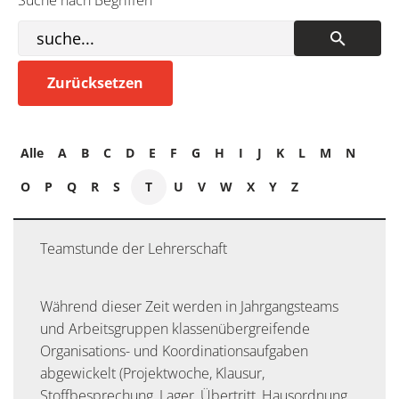
Suche nach Begriffen
Alle
A
B
C
D
E
F
G
H
I
J
K
L
M
N
O
P
Q
R
S
T
U
V
W
X
Y
Z
Teamstunde der Lehrerschaft
Während dieser Zeit werden in Jahrgangsteams
und Arbeitsgruppen klassenübergreifende
Organisations- und Koordinationsaufgaben
abgewickelt (Projektwoche, Klausur,
Stoffbesprechung, Lager, Übertritt, Hausordnung,